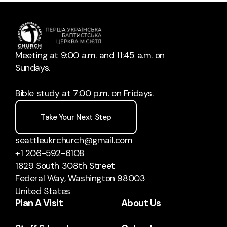
Meeting at 9:00 a.m. and 11:45 a.m. on
Sundays.
Bible study at 7:00 p.m. on Fridays.
Take Your Next Step
seattleukrchurch@gmail.com
+1 206-592-6108
1829 South 308th Street
Federal Way, Washington 98003
United States
Plan A Visit
About Us