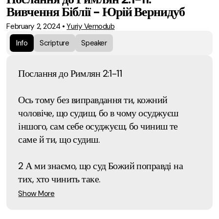
Вивчення Біблії - Юрій Вернидуб
February 2, 2024
•
Yuriy Vernodub
Info
Scripture
Speaker
Послання до Римлян 2:1-11
Ось тому без виправдання ти, кожний
чоловіче, що судиш, бо в чому осуджуєш
іншого, сам себе осуджуєш, бо чиниш те
саме й ти, що судиш.
2 А ми знаємо, що суд Божий поправді на
тих, хто чинить таке.
Show More