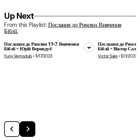
Up Next
From this
Playlist
:
Послання до Римлян. Вивчення
Біблії.
Послання до Римлян 1:1-7. Вивчення
Послання до Римлян 
Біблії - Юрій Вернидуб
Біблії - Віктор Сало
View Media
Vie
Yuriy Vernodub
•
11/17/2023
Victor Salo
•
12/1/2023