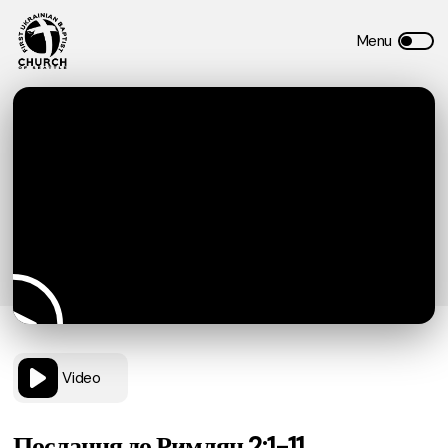
Video
Послання до Римлян 2:1-11.