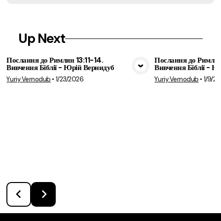
Up Next
Послання до Римлян 13:11-14.
Послання до Римлян
Вивчення Біблії - Юрій Вернидуб
Вивчення Біблії - Ю
View Media
Vie
Yuriy Vernodub
•
1/23/2026
Yuriy Vernodub
•
1/9/2