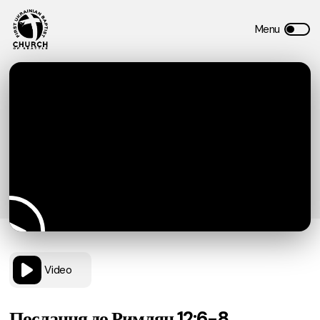
Video
Послання до Римлян 12:6-8.