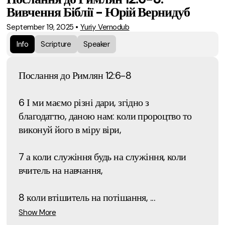
Вивчення Біблії - Юрій Вернидуб
September 19, 2025
•
Yuriy Vernodub
Info
Scripture
Speaker
Послання до Римлян 12:6-8
6 І ми маємо різні дари, згідно з
благодаттю, даною нам: коли пророцтво то
виконуй його в міру віри,
7 а коли служіння будь на служіння, коли
вчитель на навчання,
8 коли втішитель на потішання, ...
Show More